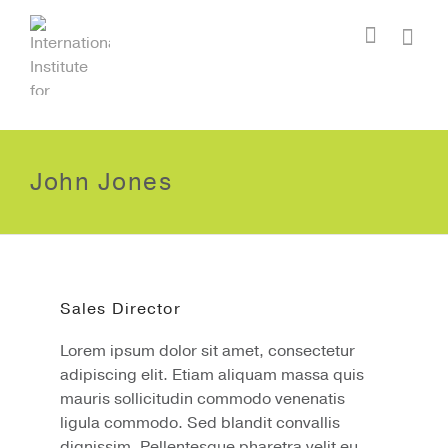
I'm looking for
product
in a size
size
.
Show me the
colour
items.
Super Search
John Jones
Sales Director
Lorem ipsum dolor sit amet, consectetur
adipiscing elit. Etiam aliquam massa quis
mauris sollicitudin commodo
venenatis
ligula commodo. Sed blandit convallis
dignissim. Pellentesque pharetra velit eu